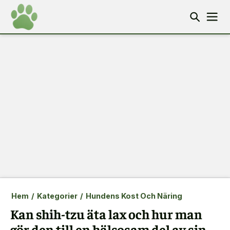
Hem
/
Kategorier
/
Hundens Kost Och Näring
Kan shih-tzu äta lax och hur man
gör den till en hälsosam del av sin