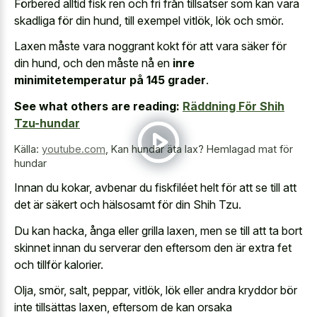
Förbered alltid fisk ren och fri från tillsatser som kan vara
skadliga för din hund, till exempel vitlök, lök och smör.
Laxen måste vara noggrant kokt för att vara säker för
din hund, och den måste nå en
inre
minimitetemperatur på 145 grader
.
See what others are reading:
Räddning För Shih
Tzu-hundar
Källa:
youtube.com
,
Kan hundar äta lax? Hemlagad mat för
hundar
Innan du kokar, avbenar du fiskfiléet helt för att se till att
det är säkert och hälsosamt för din Shih Tzu.
Du kan hacka, ånga eller grilla laxen, men se till att ta bort
skinnet innan du serverar den eftersom den är extra fet
och tillför kalorier.
Olja, smör, salt, peppar, vitlök, lök eller andra kryddor bör
inte tillsättas laxen, eftersom de kan orsaka