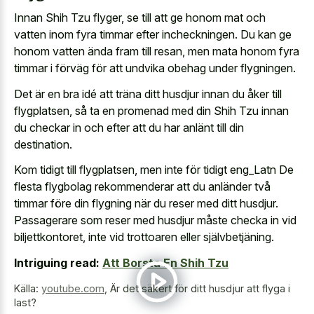
Innan Shih Tzu flyger, se till att ge honom mat och
vatten inom fyra timmar efter incheckningen. Du kan ge
honom vatten ända fram till resan, men mata honom fyra
timmar i förväg för att undvika obehag under flygningen.
Det är en bra idé att träna ditt husdjur innan du åker till
flygplatsen, så ta en promenad med din Shih Tzu innan
du checkar in och efter att du har anlänt till din
destination.
Kom tidigt till flygplatsen, men inte för tidigt eng_Latn De
flesta flygbolag rekommenderar att du anländer två
timmar före din flygning när du reser med ditt husdjur.
Passagerare som reser med husdjur måste checka in vid
biljettkontoret, inte vid trottoaren eller självbetjäning.
Intriguing read:
Att Borsta En Shih Tzu
Källa:
youtube.com
,
Är det säkert för ditt husdjur att flyga i
last?