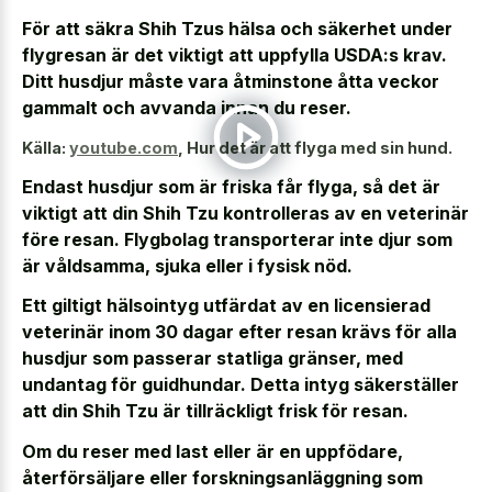
För att säkra Shih Tzus hälsa och säkerhet under
flygresan är det viktigt att uppfylla USDA:s krav.
Ditt husdjur måste vara åtminstone åtta veckor
gammalt och avvanda innan du reser.
Källa:
youtube.com
,
Hur det är att flyga med sin hund.
Endast husdjur som är friska får flyga, så det är
viktigt att din Shih Tzu kontrolleras av en veterinär
före resan. Flygbolag transporterar inte djur som
är våldsamma, sjuka eller i fysisk nöd.
Ett giltigt hälsointyg utfärdat av en licensierad
veterinär inom 30 dagar efter resan krävs för alla
husdjur som passerar statliga gränser, med
undantag för guidhundar. Detta intyg säkerställer
att din Shih Tzu är tillräckligt frisk för resan.
Om du reser med last eller är en uppfödare,
återförsäljare eller forskningsanläggning som