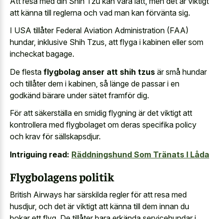
Att resa med din Shih Tzu kan vara lätt, men det är viktigt
att känna till reglerna och vad man kan förvänta sig.
I USA tillåter Federal Aviation Administration (FAA)
hundar, inklusive Shih Tzus, att flyga i kabinen eller som
incheckat bagage.
De flesta
flygbolag anser att shih tzus
är små hundar
och tillåter dem i kabinen, så länge de passar i en
godkänd bärare under sätet framför dig.
För att säkerställa en smidig flygning är det viktigt att
kontrollera med flygbolaget om deras specifika policy
och krav för sällskapsdjur.
Intriguing read:
Räddningshund Som Tränats I Låda
Flygbolagens politik
British Airways har särskilda regler för att resa med
husdjur, och det är viktigt att känna till dem innan du
bokar ett flyg. De tillåter bara erkända servicehundar i