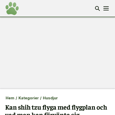
Hem
/
Kategorier
/
Husdjur
Kan shih tzu flyga med flygplan och
vad man kan förvänta sig