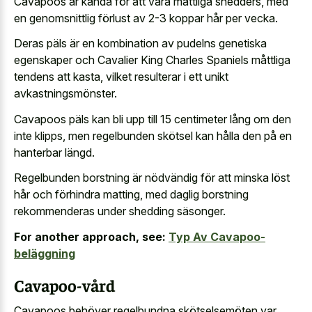
Cavapoos är kända för att vara måttliga shedders, med
en genomsnittlig förlust av 2-3 koppar hår per vecka.
Deras päls är en kombination av pudelns genetiska
egenskaper och Cavalier King Charles Spaniels måttliga
tendens att kasta, vilket resulterar i ett unikt
avkastningsmönster.
Cavapoos päls kan bli upp till 15 centimeter lång om den
inte klipps, men regelbunden skötsel kan hålla den på en
hanterbar längd.
Regelbunden borstning är nödvändig för att minska löst
hår och förhindra matting, med daglig borstning
rekommenderas under shedding säsonger.
For another approach, see:
Typ Av Cavapoo-
beläggning
Cavapoo-vård
Cavapoos behöver regelbundna skötselsemöten var