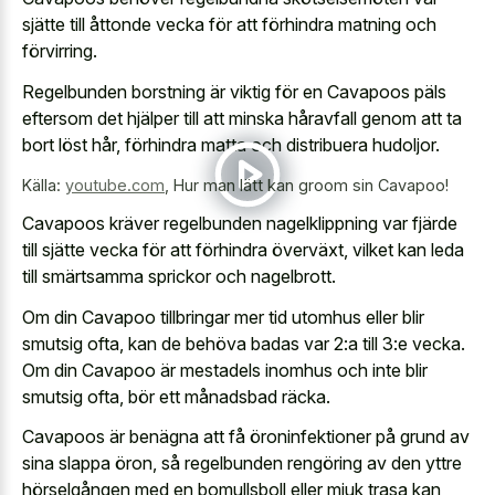
sjätte till åttonde vecka för att förhindra matning och
förvirring.
Regelbunden borstning är viktig för en Cavapoos päls
eftersom det hjälper till att minska håravfall genom att ta
bort löst hår, förhindra matta och distribuera hudoljor.
Källa:
youtube.com
,
Hur man lätt kan groom sin Cavapoo!
Cavapoos kräver regelbunden nagelklippning var fjärde
till sjätte vecka för att förhindra överväxt, vilket kan leda
till smärtsamma sprickor och nagelbrott.
Om din Cavapoo tillbringar mer tid utomhus eller blir
smutsig ofta, kan de behöva badas var 2:a till 3:e vecka.
Om din Cavapoo är mestadels inomhus och inte blir
smutsig ofta, bör ett månadsbad räcka.
Cavapoos är benägna att få öroninfektioner på grund av
sina slappa öron, så regelbunden rengöring av den yttre
hörselgången med en bomullsboll eller mjuk trasa kan