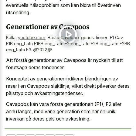
eventuella hälsoproblem som kan bidra till överdriven
utsöndring.
Generationer av Cavapoos
Källa:
youtube.com
,
Bästa Cavapoo-generationer: F1 Cav
F1B eng_Latn F1BB eng_Latn F2 eng_Latn F2B eng_Latn F2BB
eng_Latn F3 🔴2022🔴
Att förstå generationer av Cavapoos är nyckeln till att
förutsäga deras tendenser.
Konceptet av generationer indikerar blandningen av
raser i en Cavapoos släktlinje, vilket direkt påverkar deras
pälsttyp och avkastningstendenser.
Cavapoos kan vara första generationen (F1), F2 eller
ännu längre, med varje generation som har en unik
inverkan på deras päls och avkastning.