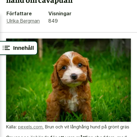
Författare
Visningar
Ulrika Bergman
849
Innehåll
Källa:
pexels.com
,
Brun och vit långhårig hund på grönt gräs