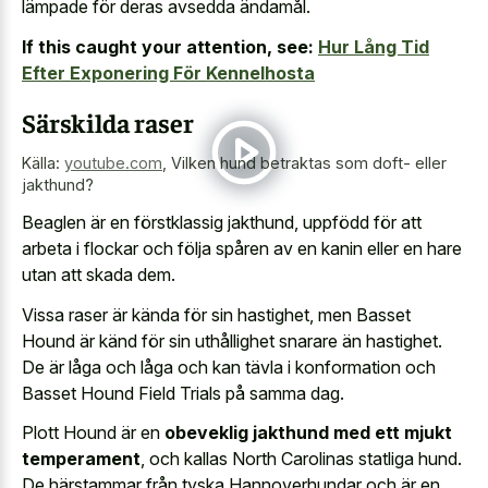
lämpade för deras avsedda ändamål.
If this caught your attention, see:
Hur Lång Tid
Efter Exponering För Kennelhosta
Särskilda raser
Källa:
youtube.com
,
Vilken hund betraktas som doft- eller
jakthund?
Beaglen är en förstklassig jakthund, uppfödd för att
arbeta i flockar och följa spåren av en kanin eller en hare
utan att skada dem.
Vissa raser är kända för sin hastighet, men Basset
Hound är känd för sin uthållighet snarare än hastighet.
De är låga och låga och kan tävla i konformation och
Basset Hound Field Trials på samma dag.
Plott Hound är en
obeveklig jakthund med ett mjukt
temperament
, och kallas North Carolinas statliga hund.
De härstammar från tyska Hannoverhundar och är en