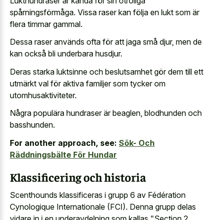
Lukthundraser är kända för sin otroliga
spårningsförmåga. Vissa raser kan följa en lukt som är
flera timmar gammal.
Dessa raser används ofta för att jaga små djur, men de
kan också bli underbara husdjur.
Deras starka luktsinne och beslutsamhet gör dem till ett
utmärkt val för aktiva familjer som tycker om
utomhusaktiviteter.
Några populära hundraser är beaglen, blodhunden och
basshunden.
For another approach, see:
Sök- Och
Räddningsbälte För Hundar
Klassificering och historia
Scenthounds klassificeras i grupp 6 av Fédération
Cynologique Internationale (FCI). Denna grupp delas
vidare in i en underavdelning som kallas "Section 2,