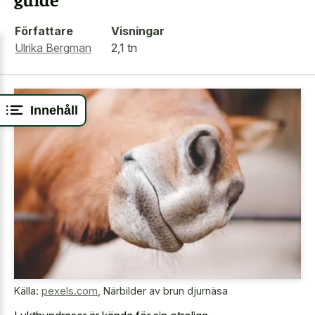
Författare
Visningar
Ulrika Bergman
2,1 tn
Innehåll
Källa:
pexels.com
,
Närbilder av brun djurnäsa