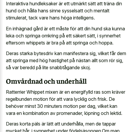
Interaktiva hundleksaker är ett utmärkt sätt att träna din
hund och hålla hans
sinne sysselsatt och mentalt
stimulerat
, tack vare hans höga intelligens.
En inhägnad gård är ett måste för att din hund ska kunna
leka och springa omkring på ett säkert sätt, i synnerhet
eftersom whippets är bra på att springa och hoppa.
Deras starka bytesdriv kan manifestera sig, vilket får dem
att springa med hög hastighet på nästan allt som rör sig,
så var beredd på lite snabbtågande skoj.
Omvårdnad och underhåll
Ratterrier Whippet mixen är en energifylld ras som kräver
regelbunden motion för att vara lycklig och frisk. De
behöver minst 30 minuters motion per dag, vilket kan
vara en kombination av promenader, löpning och lektid.
Deras korta päls är lätt att underhålla, men de tappar
mycket hår, i synnerhet under födelsäsongen.Om man