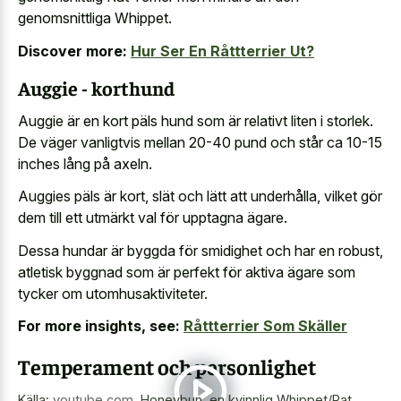
genomsnittliga Whippet.
Discover more:
Hur Ser En Råttterrier Ut?
Auggie - korthund
Auggie är en kort päls hund som är relativt liten i storlek.
De väger vanligtvis mellan 20-40 pund och står ca 10-15
inches lång på axeln.
Auggies päls är kort, slät och lätt att underhålla, vilket gör
dem till ett utmärkt val för upptagna ägare.
Dessa hundar är byggda för smidighet och har en robust,
atletisk byggnad som är perfekt för aktiva ägare som
tycker om utomhusaktiviteter.
For more insights, see:
Råttterrier Som Skäller
Temperament och personlighet
Källa:
youtube.com
,
Honeybun, en kvinnlig Whippet/Rat