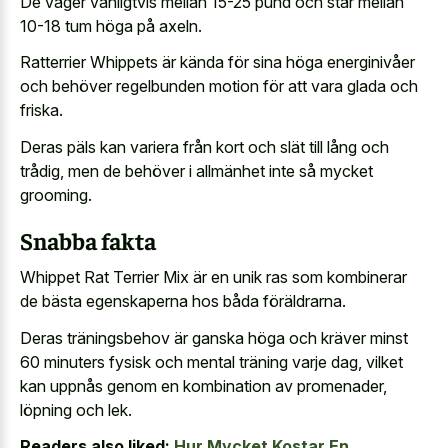
De väger vanligtvis mellan 15-25 pund och står mellan
10-18 tum höga på axeln.
Ratterrier Whippets är kända för sina höga energinivåer
och behöver regelbunden motion för att vara glada och
friska.
Deras päls kan variera från kort och slät till lång och
trådig, men de behöver i allmänhet inte så mycket
grooming.
Snabba fakta
Whippet Rat Terrier Mix är en unik ras som kombinerar
de bästa egenskaperna hos båda föräldrarna.
Deras träningsbehov är ganska höga och kräver minst
60 minuters fysisk och mental träning varje dag, vilket
kan uppnås genom en kombination av promenader,
löpning och lek.
Readers also liked:
Hur Mycket Kostar En