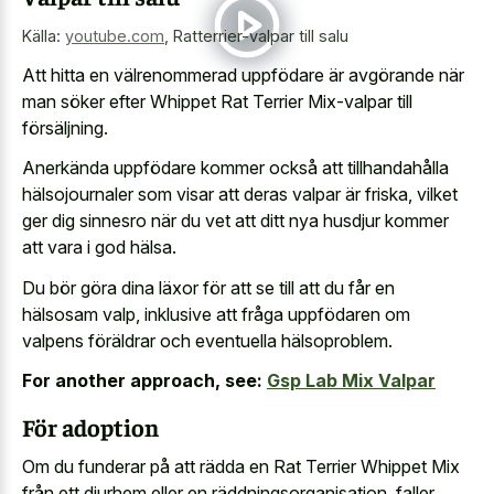
Källa:
youtube.com
,
Ratterrier-valpar till salu
Att hitta en välrenommerad uppfödare är avgörande när
man söker efter Whippet Rat Terrier Mix-valpar till
försäljning.
Anerkända uppfödare kommer också att tillhandahålla
hälsojournaler som visar att deras valpar är friska, vilket
ger dig sinnesro när du vet att ditt nya husdjur kommer
att vara i god hälsa.
Du bör göra dina läxor för att se till att du får en
hälsosam valp, inklusive att fråga uppfödaren om
valpens föräldrar och eventuella hälsoproblem.
For another approach, see:
Gsp Lab Mix Valpar
För adoption
Om du funderar på att rädda en Rat Terrier Whippet Mix
från ett djurhem eller en räddningsorganisation, faller