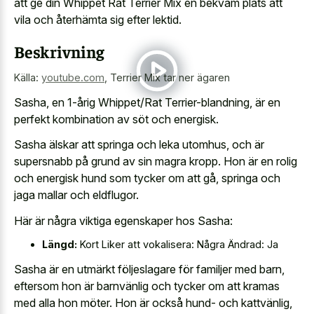
att ge din Whippet Rat Terrier Mix en bekväm plats att
vila och återhämta sig efter lektid.
Beskrivning
Källa:
youtube.com
,
Terrier Mix tar ner ägaren
Sasha, en 1-årig Whippet/Rat Terrier-blandning, är en
perfekt kombination av söt och energisk.
Sasha älskar att springa och leka utomhus, och är
supersnabb på grund av sin magra kropp. Hon är en rolig
och energisk hund som tycker om att gå, springa och
jaga mallar och eldflugor.
Här är några viktiga egenskaper hos Sasha:
Längd:
Kort Liker att vokalisera: Några Ändrad: Ja
Sasha är en utmärkt följeslagare för familjer med barn,
eftersom hon är barnvänlig och tycker om att kramas
med alla hon möter. Hon är också hund- och kattvänlig,