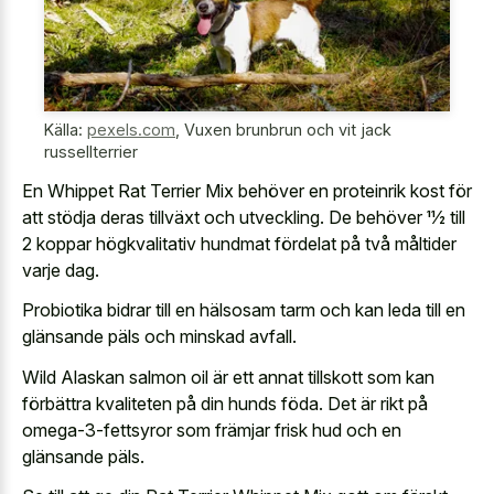
Källa:
pexels.com
,
Vuxen brunbrun och vit jack
russellterrier
En Whippet Rat Terrier Mix behöver en proteinrik kost för
att stödja deras tillväxt och utveckling. De behöver 11⁄2 till
2 koppar högkvalitativ hundmat fördelat på två måltider
varje dag.
Probiotika bidrar till en hälsosam tarm och kan leda till en
glänsande päls och minskad avfall.
Wild Alaskan salmon oil är ett annat tillskott som kan
förbättra kvaliteten på din hunds föda. Det är rikt på
omega-3-fettsyror som främjar frisk hud och en
glänsande päls.