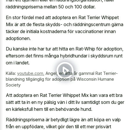
räddningspriserna mellan 50 och 100 dollar.
En stor fördel med att adoptera en Rat Terrier Whippet
Mix är att de flesta skydds- och räddningscentrum gärna
täcker de initiala kostnaderna för vaccinationer innan
adoptionen.
Du kanske inte har tur att hitta en Rat-Whip för adoption,
eftersom det finns många hybridhundar i skyddsrum runt
om i landet.
Källa:
youtube.com
,
Angel, en åtta år gammal Rat Terrier-
blandning tillgänglig för adoption på Wisconsin Humane
Society
Att adoptera en Rat Terrier Whippet Mix kan vara ett bra
sätt att ta in en ny pälsig vän i ditt liv samtidigt som du ger
en kärleksfull hem till en behövande hund.
Räddningspriserna är betydligt lägre än att köpa en valp
från en uppfödare, vilket gör den till ett mer prisvärt