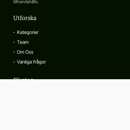
tillhandahålls.
Utforska
-
Kategorier
-
Team
-
Om Oss
-
Vanliga frågor
Företag
-
Kontakta
-
Sekretesspolicy
-
Villkor