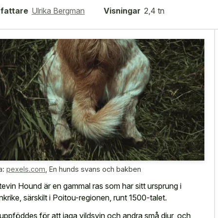
fattare
Ulrika Bergman
Visningar
2,4 tn
a:
pexels.com
,
En hunds svans och bakben
tevin Hound är en gammal ras som har sitt ursprung i
nkrike, särskilt i Poitou-regionen, runt 1500-talet.
uppföddes för att jaga vildsvin och andra små djur, och