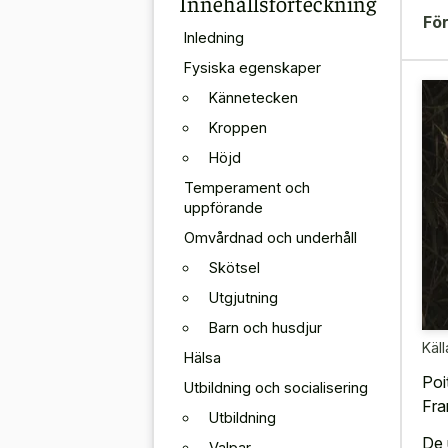
Innehållsförteckning
För
Inledning
Fysiska egenskaper
Kännetecken
Kroppen
Höjd
Temperament och
uppförande
Omvårdnad och underhåll
Skötsel
Utgjutning
Barn och husdjur
Käll
Hälsa
Poi
Utbildning och socialisering
Fra
Utbildning
De 
Valpar