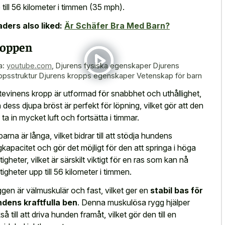
 till 56 kilometer i timmen (35 mph).
ders also liked:
Är Schäfer Bra Med Barn?
oppen
a:
youtube.com
,
Djurens fysiska egenskaper Djurens
ppsstruktur Djurens kropps egenskaper Vetenskap för barn
tevinens kropp är utformad för snabbhet och uthållighet,
 dess djupa bröst är perfekt för löpning, vilket gör att den
 ta in mycket luft och fortsätta i timmar.
barna är långa, vilket bidrar till att stödja hundens
gkapacitet och gör det möjligt för den att springa i höga
tigheter, vilket är särskilt viktigt för en ras som kan nå
tigheter upp till 56 kilometer i timmen.
gen är välmuskulär och fast, vilket ger en
stabil bas för
dens kraftfulla ben
. Denna muskulösa rygg hjälper
å till att driva hunden framåt, vilket gör den till en