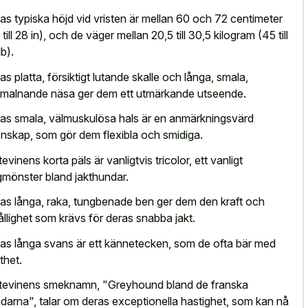
as typiska höjd vid vristen är mellan 60 och 72 centimeter
till 28 in), och de väger mellan 20,5 till 30,5 kilogram (45 till
lb).
as platta, försiktigt lutande skalle och långa, smala,
malnande näsa ger dem ett utmärkande utseende.
as smala, välmuskulösa hals är en anmärkningsvärd
nskap, som gör dem flexibla och smidiga.
tevinens korta päls är vanligtvis tricolor, ett vanligt
gmönster bland jakthundar.
as långa, raka, tungbenade ben ger dem den kraft och
ållighet som krävs för deras snabba jakt.
as långa svans är ett kännetecken, som de ofta bär med
thet.
tevinens smeknamn, "Greyhound bland de franska
darna", talar om deras exceptionella hastighet, som kan nå