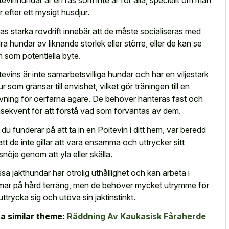
tevinhundar är en ras som inte är för alla, speciellt om man
r efter ett mysigt husdjur.
as starka rovdrift innebär att de måste socialiseras med
ra hundar av liknande storlek eller större, eller de kan se
 som potentiella byte.
tevins är inte samarbetsvilliga hundar och har en viljestark
ur som gränsar till envishet, vilket gör träningen till en
vning för oerfarna ägare. De behöver hanteras fast och
sekvent för att förstå vad som förväntas av dem.
du funderar på att ta in en Poitevin i ditt hem, var beredd
att de inte gillar att vara ensamma och uttrycker sitt
snöje genom att yla eller skälla.
sa jakthundar har otrolig uthållighet och kan arbeta i
mar på hård terräng, men de behöver mycket utrymme för
 uttrycka sig och utöva sin jaktinstinkt.
a similar theme:
Räddning Av Kaukasisk Fåraherde