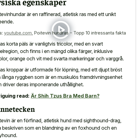
ysiska egenskaper
tevinhundar är en raffinerad, atletisk ras med ett unikt
eende.
a:
youtube.com
,
Poitevin hundras - Topp 10 intressanta fakta
as korta päls är vanligtvis tricolor, med en svart
elregion, och finns i en mängd olika färger, inklusive
color, orange och vit med svarta markeringar och varggrå.
as kroppar är utformade för löpning, med ett djupt bröst
 långa ryggben som är en muskulös framdrivningsenhet
 driver deras imponerande uthållighet.
riguing read:
Är Shih Tzus Bra Med Barn?
nnetecken
tevin är en förfinad, atletisk hund med sighthound-drag,
a beskriven som en blandning av en foxhound och en
yhound.