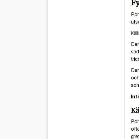
F
Poi
uts
Käll
Der
sad
tri
Der
och
som
Int
Kä
Poi
oft
gre