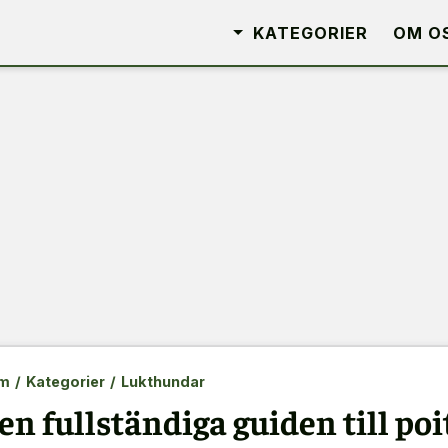
KATEGORIER
OM O
m
/
Kategorier
/
Lukthundar
en fullständiga guiden till p