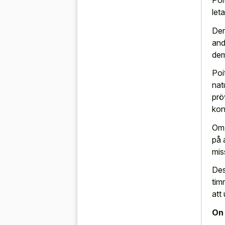
Poi
leta
Der
and
dem
Poi
nat
prö
kon
Om 
på 
mis
Des
tim
att
On 