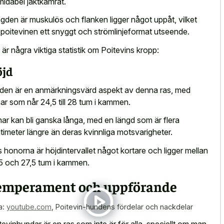
midabel jaktkamrat.
gden är muskulös och flanken ligger något uppåt, vilket
 poitevinen ett snyggt och strömlinjeformat utseende.
 är några viktiga statistik om Poitevins kropp:
jd
den är en anmärkningsvärd aspekt av denna ras, med
ar som når 24,5 till 28 tum i kammen.
ar kan bli ganska långa, med en längd som är flera
timeter längre än deras kvinnliga motsvarigheter.
 honorna är höjdintervallet något kortare och ligger mellan
5 och 27,5 tum i kammen.
emperament och uppförande
a:
youtube.com
,
Poitevin-hundens fördelar och nackdelar