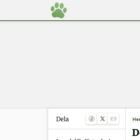
Dela
He
D