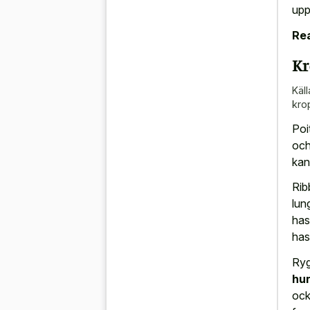
upp
Rea
Kr
Käll
kro
Poi
och
kan
Rib
lun
has
has
Ryg
hun
ocks