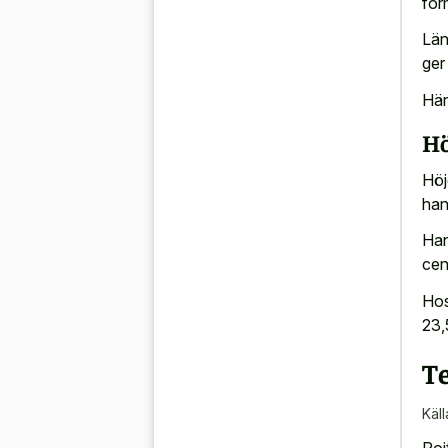
for
Län
ger
Här
Hö
Höj
han
Han
cen
Hos
23,
T
Käll