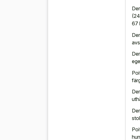
Der
(24 
67 
Der
avs
Der
ege
Poi
fär
Der
uth
Der
stol
Poi
hun