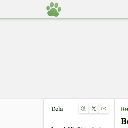
Dela
He
B