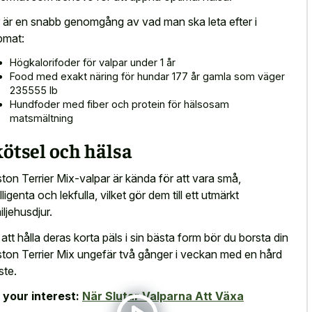
 är en snabb genomgång av vad man ska leta efter i
pmat:
Högkalorifoder för valpar under 1 år
Food med exakt näring för hundar 177 år gamla som väger
235555 lb
Hundfoder med fiber och protein för hälsosam
matsmältning
ötsel och hälsa
ton Terrier Mix-valpar är kända för att vara små,
lligenta och lekfulla, vilket gör dem till ett utmärkt
iljehusdjur.
 att hålla deras korta päls i sin bästa form bör du borsta din
ton Terrier Mix ungefär två gånger i veckan med en hård
ste.
 your interest:
När Slutar Valparna Att Växa