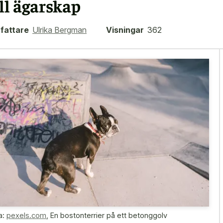
ill ägarskap
fattare
Ulrika Bergman
Visningar
362
a:
pexels.com
,
En bostonterrier på ett betonggolv