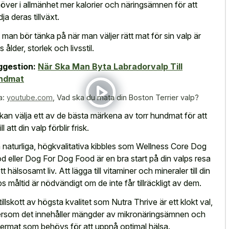
över i allmänhet mer kalorier och näringsämnen för att
ja deras tillväxt.
 man bör tänka på när man väljer rätt mat för sin valp är
 ålder, storlek och livsstil.
ggestion:
När Ska Man Byta Labradorvalp Till
ndmat
a:
youtube.com
,
Vad ska du mata din Boston Terrier valp?
kan välja ett av de bästa märkena av torr hundmat för att
ill att din valp förblir frisk.
a naturliga, högkvalitativa kibbles som Wellness Core Dog
d eller Dog For Dog Food är en bra start på din valps resa
 ett hälsosamt liv. Att lägga till vitaminer och mineraler till din
ps måltid är nödvändigt om de inte får tillräckligt av dem.
 tillskott av högsta kvalitet som Nutra Thrive är ett klokt val,
ersom det innehåller mängder av mikronäringsämnen och
ermat som behövs för att uppnå optimal hälsa.