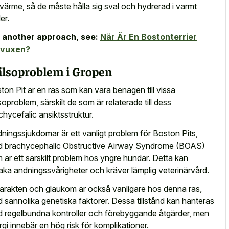
 värme, så de måste hålla sig sval och hydrerad i varmt
er.
 another approach, see:
När Är En Bostonterrier
lvuxen?
lsoproblem i Gropen
ton Pit är en ras som kan vara benägen till vissa
soproblem, särskilt de som är relaterade till dess
chycefalic ansiktsstruktur.
ningssjukdomar är ett vanligt problem för Boston Pits,
 brachycephalic Obstructive Airway Syndrome (BOAS)
 är ett särskilt problem hos yngre hundar. Detta kan
aka andningssvårigheter och kräver lämplig veterinärvård.
arakten och glaukom är också vanligare hos denna ras,
 sannolika genetiska faktorer. Dessa tillstånd kan hanteras
 regelbundna kontroller och förebyggande åtgärder, men
urgi innebär en hög risk för komplikationer.