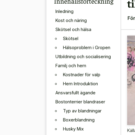
Innehållsförteckning
t
Inledning
För
Kost och näring
Skötsel och hälsa
Skötsel
Hälsoproblem i Gropen
Utbildning och socialisering
Familj och hem
Kostnader för valp
Hem Introduktion
Ansvarsfullt ägande
Bostonterrier blandraser
Typ av blandningar
Boxerblandning
Husky Mix
Käll