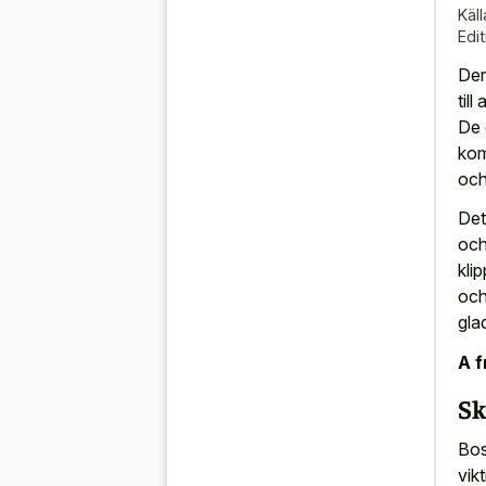
Käll
Edit
Der
til
De 
kom
och
Det
och
kli
och
gla
A f
Sk
Bos
vik