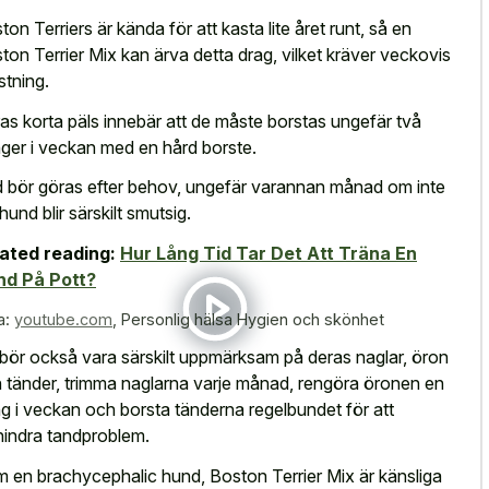
ton Terriers är kända för att kasta lite året runt, så en
ton Terrier Mix kan ärva detta drag, vilket kräver veckovis
stning.
as korta päls innebär att de måste borstas ungefär två
ger i veckan med en hård borste.
 bör göras efter behov, ungefär varannan månad om inte
hund blir särskilt smutsig.
ated reading:
Hur Lång Tid Tar Det Att Träna En
nd På Pott?
a:
youtube.com
,
Personlig hälsa Hygien och skönhet
bör också vara särskilt uppmärksam på deras naglar, öron
 tänder, trimma naglarna varje månad, rengöra öronen en
g i veckan och borsta tänderna regelbundet för att
hindra tandproblem.
 en brachycephalic hund, Boston Terrier Mix är känsliga