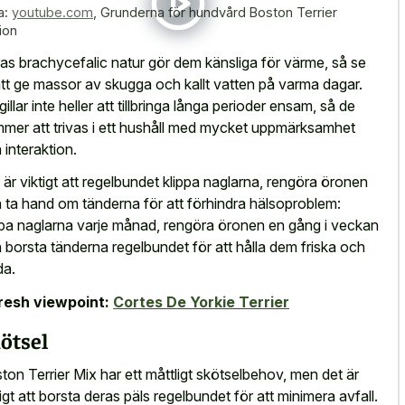
a:
youtube.com
,
Grunderna för hundvård Boston Terrier
ion
as brachycefalic natur gör dem känsliga för värme, så se
l att ge massor av skugga och kallt vatten på varma dagar.
gillar inte heller att tillbringa långa perioder ensam, så de
mer att trivas i ett hushåll med mycket uppmärksamhet
 interaktion.
 är viktigt att regelbundet klippa naglarna, rengöra öronen
 ta hand om tänderna för att förhindra hälsoproblem:
ppa naglarna varje månad, rengöra öronen en gång i veckan
 borsta tänderna regelbundet för att hålla dem friska och
da.
resh viewpoint:
Cortes De Yorkie Terrier
ötsel
ton Terrier Mix har ett måttligt skötselbehov, men det är
tigt att borsta deras päls regelbundet för att minimera avfall.