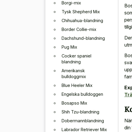
Borgi-mix
Bost
Tysk Shepherd Mix
som
per
Chihuahua-blandning
till
Border Collie-mix
Der
Dachshund-blandning
utm
Pug Mix
Bos
Cocker spaniel
blandning
sva
upp
Amerikansk
fam
bulldoggmix
Blue Heeler Mix
Exp
Engelska bulldoggen
Trä
Bosapso Mix
Ko
Shih Tzu-blandning
När
Dobermannblandning
din
Labrador Retriever Mix