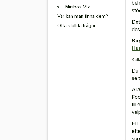
beh
Miniboz Mix
stöd
Var kan man finna dem?
Det
Ofta ställda frågor
dess
Su
Hu
Käll
Du 
se t
All
Foo
till
val
Ett
eft
sup