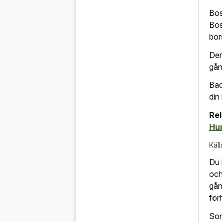
Bos
Bos
bor
Der
gån
Bad
din 
Rel
Hu
Käll
Du 
och
gån
för
Som