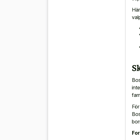
Här
val
Sk
Bos
inte
fam
För
Bos
bor
For